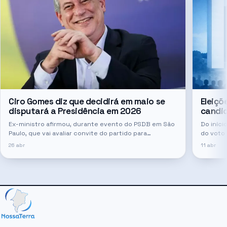
Ciro Gomes diz que decidirá em maio se
Eleiçõ
disputará a Presidência em 2026
candid
Ex-ministro afirmou, durante evento do PSDB em São
Do iníci
Paulo, que vai avaliar convite do partido para
do voto
concorrer ao Palácio do Planalto ou ao governo do
quem po
26 abr
11 abr
Ceará.
eleitoral