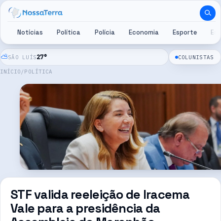
Pular para o conteúdo
Notícias
Política
Polícia
Economia
Esporte
Es
⛅
27
°
SÃO LUÍS
COLUNISTAS
INÍCIO
/
POLÍTICA
STF valida reeleição de Iracema
Vale para a presidência da