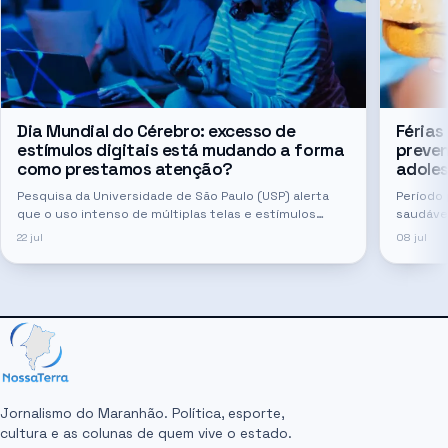
Dia Mundial do Cérebro: excesso de
Férias
estímulos digitais está mudando a forma
preven
como prestamos atenção?
adoles
Pesquisa da Universidade de São Paulo (USP) alerta
Período 
que o uso intenso de múltiplas telas e estímulos
saudáve
digitais pode reduzir gradualmente capacidades
22 jul
08 jul
cognitivas essenciais
Jornalismo do Maranhão. Política, esporte,
cultura e as colunas de quem vive o estado.