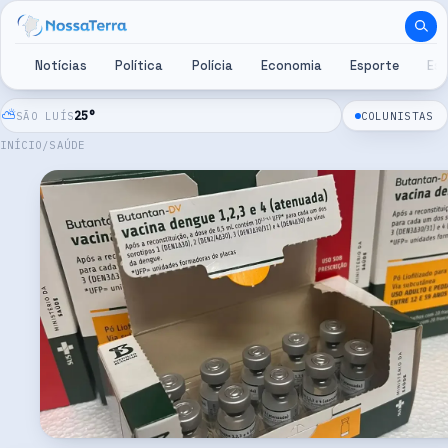
Pular para o conteúdo
Notícias
Política
Polícia
Economia
Esporte
Es
⛅
25
°
SÃO LUÍS
COLUNISTAS
INÍCIO
/
SAÚDE