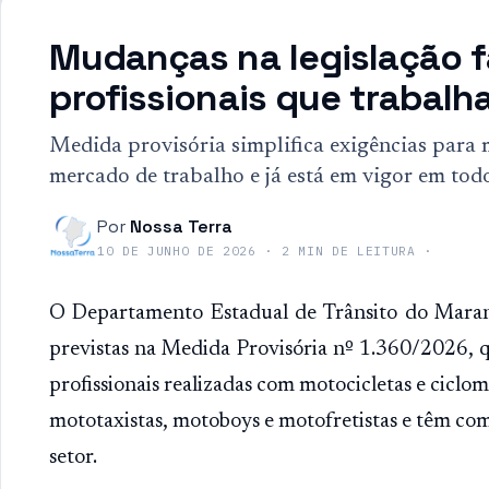
Mudanças na legislação f
profissionais que trabal
Medida provisória simplifica exigências para m
mercado de trabalho e já está em vigor em tod
Por
Nossa Terra
10 DE JUNHO DE 2026
·
2
MIN DE LEITURA
·
O Departamento Estadual de Trânsito do Maran
previstas na Medida Provisória nº 1.360/2026, qu
profissionais realizadas com motocicletas e cicl
mototaxistas, motoboys e motofretistas e têm como
setor.