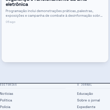
eletrônica
Programação inclui demonstrações práticas, palestras,
exposições e campanha de combate à desinformação sobre
o sistema de votação
05 ago
EDITORIAS
O JORNAL
Notícias
Educação
Política
Sobre o jornal
Polícia
Expediente