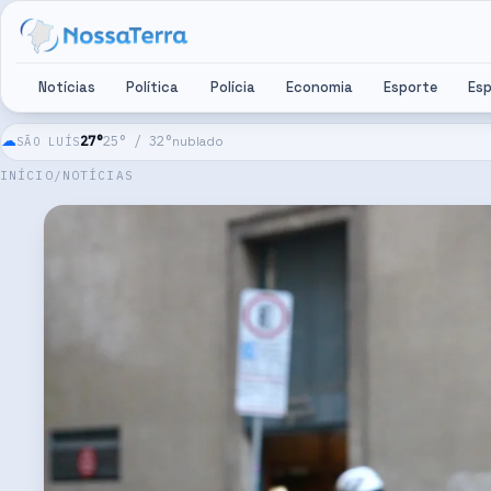
Pular para o conteúdo
Notícias
Política
Polícia
Economia
Esporte
Es
☁
27
°
25
° /
32
°
SÃO LUÍS
nublado
INÍCIO
/
NOTÍCIAS