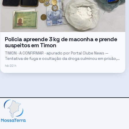
Polícia apreende 3 kg de maconha e prende
suspeitos em Timon
TIMON · A CONFIRMAR · apurado por Portal Clube News —
Tentativa de fuga e ocultação da droga culminou em prisão,
segundo o Portal Clube News.
há 22 h