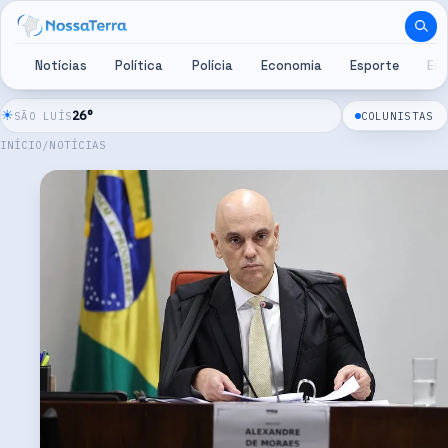
Pular para o conteúdo
Notícias
Política
Polícia
Economia
Esporte
Es
☀
26
°
SÃO LUÍS
COLUNISTAS
INÍCIO
/
NOTÍCIAS