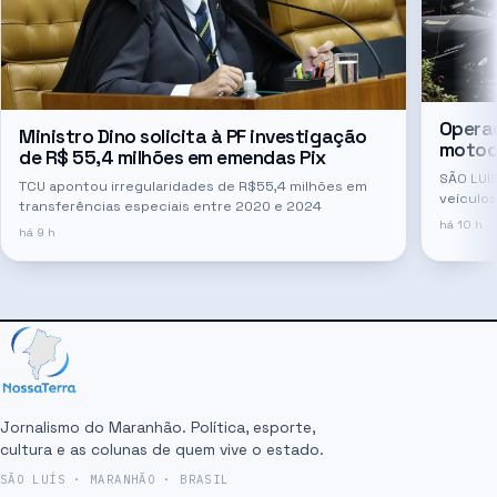
Opera
Ministro Dino solicita à PF investigação
motoci
de R$ 55,4 milhões em emendas Pix
SÃO LUÍS
TCU apontou irregularidades de R$55,4 milhões em
veículo
transferências especiais entre 2020 e 2024
com esc
há 10 h
há 9 h
duas un
Jornalismo do Maranhão. Política, esporte,
cultura e as colunas de quem vive o estado.
SÃO LUÍS · MARANHÃO · BRASIL