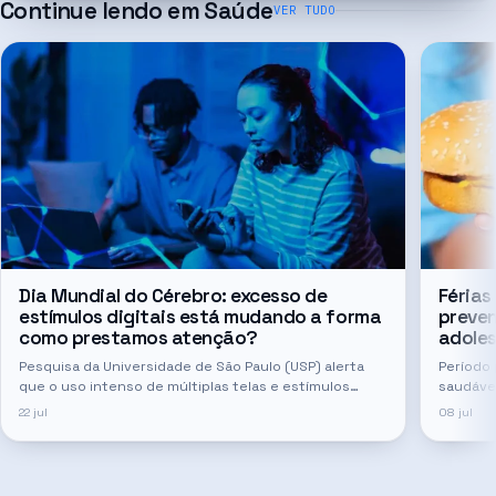
Continue lendo em
Saúde
VER TUDO
Dia Mundial do Cérebro: excesso de
Férias
estímulos digitais está mudando a forma
preven
como prestamos atenção?
adoles
Pesquisa da Universidade de São Paulo (USP) alerta
Período 
que o uso intenso de múltiplas telas e estímulos
saudáve
digitais pode reduzir gradualmente capacidades
22 jul
08 jul
cognitivas essenciais