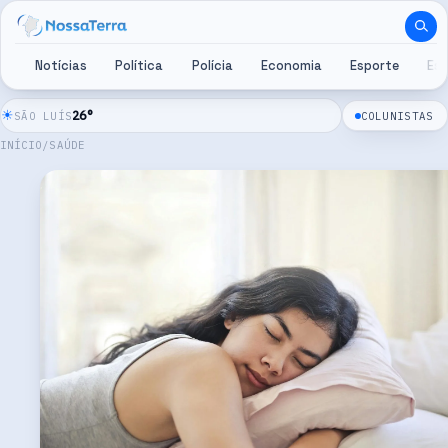
Pular para o conteúdo
Notícias
Política
Polícia
Economia
Esporte
Es
☀
26
°
SÃO LUÍS
COLUNISTAS
INÍCIO
/
SAÚDE