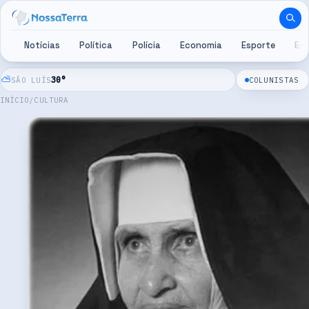
Pular para o conteúdo
Notícias
Política
Polícia
Economia
Esporte
Es
⛅
30
°
SÃO LUÍS
COLUNISTAS
INÍCIO
/
CULTURA