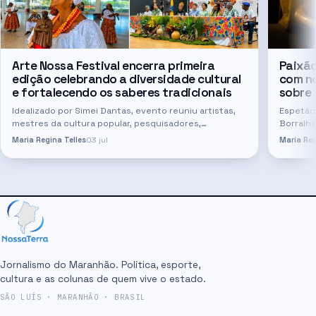
Arte Nossa Festival encerra primeira
Paixão
edição celebrando a diversidade cultural
com no
e fortalecendo os saberes tradicionais
sobre 
Idealizado por Simei Dantas, evento reuniu artistas,
Espetác
mestres da cultura popular, pesquisadores,
Borralho
estudantes e comunidades tradicionais neste último
releitur
Maria Regina Telles
03 jul
Maria Reg
mês, em São Luís Com uma programação…
do teatr
Jornalismo do Maranhão. Política, esporte,
cultura e as colunas de quem vive o estado.
SÃO LUÍS · MARANHÃO · BRASIL