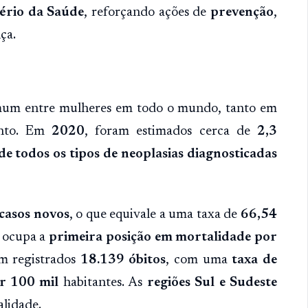
ério da Saúde
, reforçando ações de
prevenção
,
ça.
omum entre mulheres em todo o mundo, tanto em
ento. Em
2020
, foram estimados cerca de
2,3
e todos os tipos de neoplasias diagnosticadas
casos novos
, o que equivale a uma taxa de
66,54
 ocupa a
primeira posição em mortalidade por
am registrados
18.139 óbitos
, com uma
taxa de
r 100 mil
habitantes. As
regiões Sul e Sudeste
alidade.