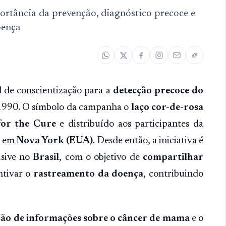
rtância da prevenção, diagnóstico precoce e
oença
 de conscientização para a
detecção precoce do
e 1990. O símbolo da campanha o
laço cor-de-rosa
or the Cure
e distribuído aos participantes da
a em
Nova York (EUA)
. Desde então, a iniciativa é
usive no
Brasil
, com o objetivo de
compartilhar
ntivar o
rastreamento da doença
, contribuindo
ção de informações sobre o câncer de mama
e o