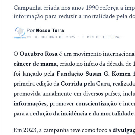
Campanha criada nos anos 1990 reforça a impo
informação para reduzir a mortalidade pela d
Por
Nossa Terra
01 DE OUTUBRO DE 2025
·
3
MIN DE LEITURA
·
O
Outubro Rosa
é um movimento internacional
câncer de mama
, criado no início da década d
foi lançado pela
Fundação Susan G. Komen f
primeira edição da
Corrida pela Cura
, realizad
promovida anualmente em diversos países, incl
informações
, promover
conscientização
e ince
para a
redução da incidência e da mortalidade
.
Em 2023, a campanha teve como foco a
divulga