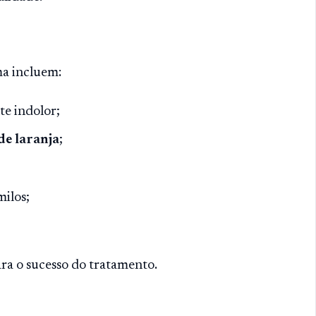
a incluem:
te indolor;
de laranja
;
ilos;
para o sucesso do tratamento.