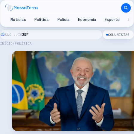
Pular para o conteúdo
Notícias
Política
Polícia
Economia
Esporte
Es
⛅
28
°
SÃO LUÍS
COLUNISTAS
INÍCIO
/
POLÍTICA