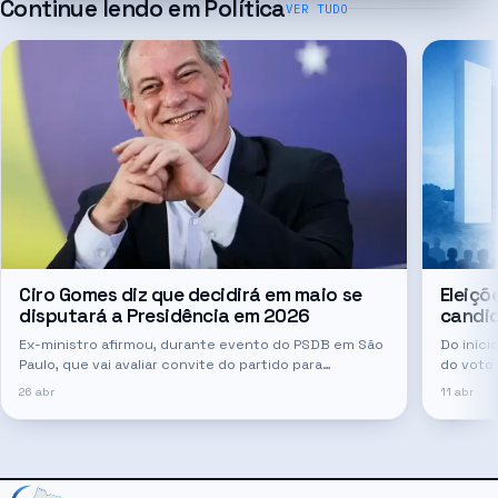
Continue lendo em
Política
VER TUDO
Ciro Gomes diz que decidirá em maio se
Eleiçõ
disputará a Presidência em 2026
candid
Ex-ministro afirmou, durante evento do PSDB em São
Do iníci
Paulo, que vai avaliar convite do partido para
do voto
concorrer ao Palácio do Planalto ou ao governo do
quem po
26 abr
11 abr
Ceará.
eleitoral