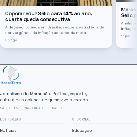
Mercad
Copom reduz Selic para 14% ao ano,
Selic 
quarta queda consecutiva
Analist
A decisão, tomada em Brasília, segue a estratégia de
inflação
convergência da inflação ao redor da meta
tempo
15 jun
06 ago
Jornalismo do Maranhão. Política, esporte,
cultura e as colunas de quem vive o estado.
SÃO LUÍS · MARANHÃO · BRASIL
EDITORIAS
O JORNAL
Notícias
Educação