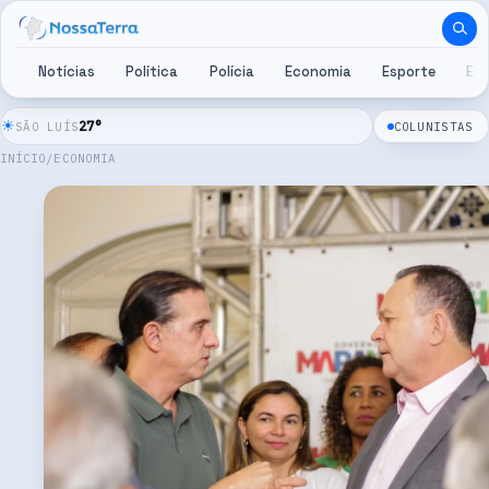
Pular para o conteúdo
Notícias
Política
Polícia
Economia
Esporte
Es
☀
27
°
SÃO LUÍS
COLUNISTAS
INÍCIO
/
ECONOMIA