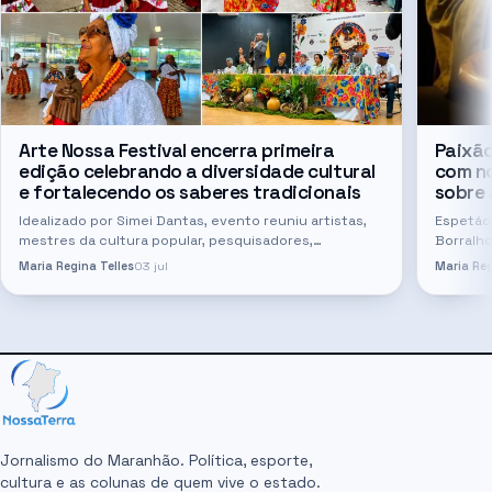
Arte Nossa Festival encerra primeira
Paixão
edição celebrando a diversidade cultural
com no
e fortalecendo os saberes tradicionais
sobre 
Idealizado por Simei Dantas, evento reuniu artistas,
Espetác
mestres da cultura popular, pesquisadores,
Borralho
estudantes e comunidades tradicionais neste último
releitur
Maria Regina Telles
03 jul
Maria Reg
mês, em São Luís Com uma programação…
do teatr
Jornalismo do Maranhão. Política, esporte,
cultura e as colunas de quem vive o estado.