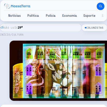
Pular para o conteúdo
Notícias
Política
Polícia
Economia
Esporte
Es
⛅
29
°
SÃO LUÍS
COLUNISTAS
INÍCIO
/
CULTURA