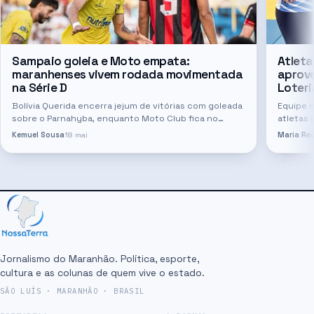
Sampaio goleia e Moto empata:
Atleta
maranhenses vivem rodada movimentada
aprov
na Série D
Loteri
Bolívia Querida encerra jejum de vitórias com goleada
Equipe 
sobre o Parnahyba, enquanto Moto Club fica no
atletas 
empate diante do IAPE
nacional
Kemuel Sousa
18 mai
Maria Reg
Visuais
destaq
Jornalismo do Maranhão. Política, esporte,
cultura e as colunas de quem vive o estado.
SÃO LUÍS · MARANHÃO · BRASIL