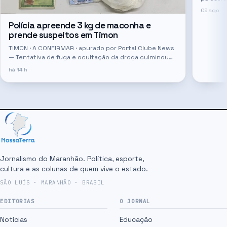
desinfo
05 ago
Polícia apreende 3 kg de maconha e
prende suspeitos em Timon
TIMON · A CONFIRMAR · apurado por Portal Clube News
— Tentativa de fuga e ocultação da droga culminou
em prisão, segundo o Portal Clube News.
há 14 h
Jornalismo do Maranhão. Política, esporte,
cultura e as colunas de quem vive o estado.
SÃO LUÍS · MARANHÃO · BRASIL
EDITORIAS
O JORNAL
Notícias
Educação