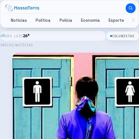
Pular para o conteúdo
Notícias
Política
Polícia
Economia
Esporte
Es
⛅
26
°
SÃO LUÍS
COLUNISTAS
INÍCIO
/
NOTÍCIAS