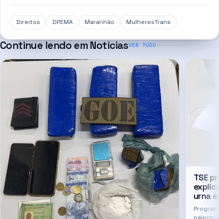
Direitos
DPEMA
Maranhão
MulheresTrans
Continue lendo em
Notícias
VER TUDO
TSE p
explic
urna e
Program
palestr