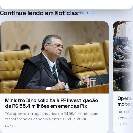
Continue lendo em
Notícias
VER TUDO
Opera
Ministro Dino solicita à PF investigação
motoci
de R$ 55,4 milhões em emendas Pix
SÃO LUÍS
TCU apontou irregularidades de R$55,4 milhões em
veículo
transferências especiais entre 2020 e 2024
com esc
há 11 h
há 11 h
duas un