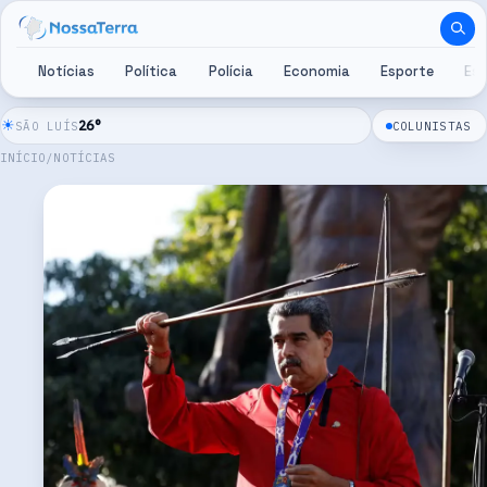
Pular para o conteúdo
Notícias
Política
Polícia
Economia
Esporte
Es
☀
26
°
SÃO LUÍS
COLUNISTAS
INÍCIO
/
NOTÍCIAS