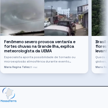
Fenômeno severo provoca ventania e
Brasil
fortes chuvas na Grande Ilha, explica
flores
meteorologista da UEMA
levant
Especialista aponta possibilidade de tornado ou
Queda co
microexplosão atmosférica durante evento
globais,
registrado em São Luís e São José de Ribamar O forte
informaç
Maria Regina Telles
26 mai
Maria Reg
evento climático registrado na última…
2025, a 