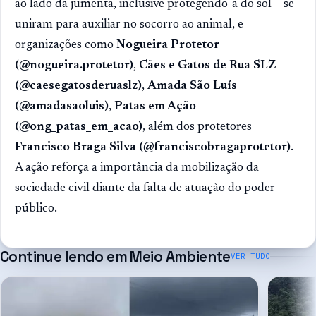
ao lado da jumenta, inclusive protegendo-a do sol – se
uniram para auxiliar no socorro ao animal, e
organizações como
Nogueira Protetor
(@nogueira.protetor)
,
Cães e Gatos de Rua SLZ
(@caesegatosderuaslz)
,
Amada São Luís
(@amadasaoluis)
,
Patas em Ação
(@ong_patas_em_acao)
, além dos protetores
Francisco Braga Silva (@franciscobragaprotetor)
.
A ação reforça a importância da mobilização da
sociedade civil diante da falta de atuação do poder
público.
Continue lendo em
Meio Ambiente
VER TUDO