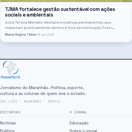
TJMA fortalece gestão sustentável com ações
sociais e ambientais
Juíza Tereza Mendes destaca iniciativas permanentes que
impactam positivamente dentro e fora da instituição Foto:
Divulgação Josy Lord A Coordenadoria de Sustentabilidade e
Maria Regina Telles
03 set 2025
Responsabilidade…
Jornalismo do Maranhão. Política, esporte,
cultura e as colunas de quem vive o estado.
SÃO LUÍS · MARANHÃO · BRASIL
EDITORIAS
O JORNAL
Notícias
Educação
Política
Sobre o jornal