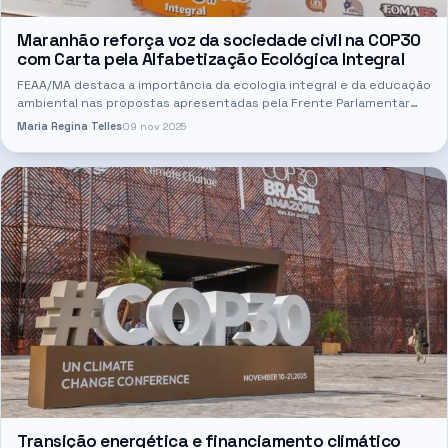
Maranhão reforça voz da sociedade civil na COP30
com Carta pela Alfabetização Ecológica Integral
FEAA/MA destaca a importância da ecologia integral e da educação
ambiental nas propostas apresentadas pela Frente Parlamentar
Ambientalista à Câmara dos Deputados As propostas
Maria Regina Telles
09 nov 2025
apresentadas…
Transição energética e financiamento climático