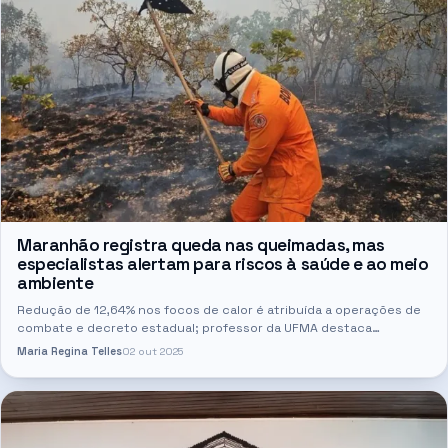
Maranhão registra queda nas queimadas, mas
especialistas alertam para riscos à saúde e ao meio
ambiente
Redução de 12,64% nos focos de calor é atribuída a operações de
combate e decreto estadual; professor da UFMA destaca
impactos das queimadas no solo, no ar e na saúde da população
Maria Regina Telles
02 out 2025
Mesmo…