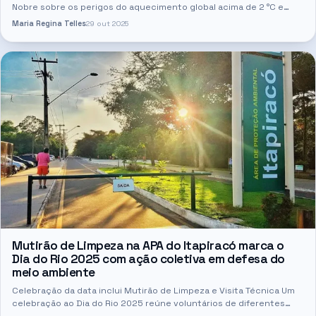
Nobre sobre os perigos do aquecimento global acima de 2 °C e
alerta para consequências irreversíveis na Amazônia e na vida…
Maria Regina Telles
29 out 2025
Mutirão de Limpeza na APA do Itapiracó marca o
Dia do Rio 2025 com ação coletiva em defesa do
meio ambiente
Celebração da data inclui Mutirão de Limpeza e Visita Técnica Um
celebração ao Dia do Rio 2025 reúne voluntários de diferentes
áreas da sociedade vão participar de uma grande mobilização…