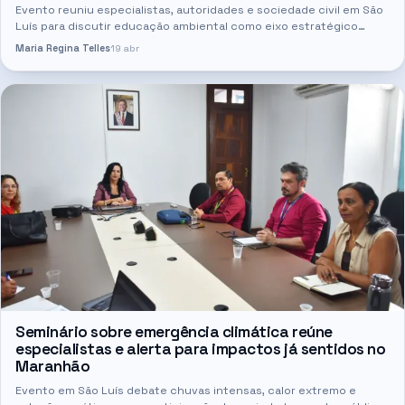
Evento reuniu especialistas, autoridades e sociedade civil em São
Luís para discutir educação ambiental como eixo estratégico
diante das mudanças climáticas Autoridades, membros do Fórum…
Maria Regina Telles
19 abr
Seminário sobre emergência climática reúne
especialistas e alerta para impactos já sentidos no
Maranhão
Evento em São Luís debate chuvas intensas, calor extremo e