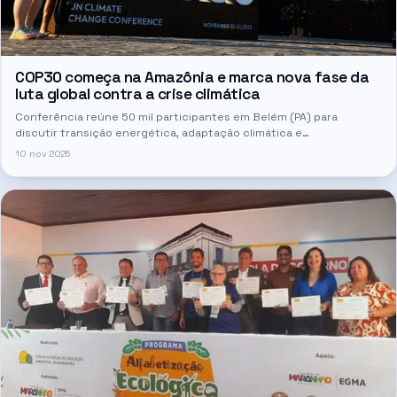
COP30 começa na Amazônia e marca nova fase da
luta global contra a crise climática
Conferência reúne 50 mil participantes em Belém (PA) para
discutir transição energética, adaptação climática e
financiamento; Brasil busca liderar plano global de ação
10 nov 2025