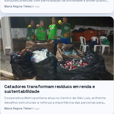
soluções práticas com participação da sociedade e poder público
O avanço dos eventos climáticos extremos no Maranhão — como
Maria Regina Telles
29 mar
chuvas…
Catadores transformam resíduos em renda e
sustentabilidade
Cooperativa Metropolitana atua no Centro de São Luís, enfrenta
desafios estruturais e reforça a importância das parcerias para
fortalecer a reciclagem e a economia solidária A Cooperativa…
Maria Regina Telles
30 jan