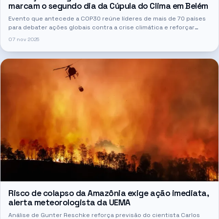
marcam o segundo dia da Cúpula do Clima em Belém
Evento que antecede a COP30 reúne líderes de mais de 70 países
para debater ações globais contra a crise climática e reforçar
compromissos do Acordo de Paris.
07 nov 2025
Risco de colapso da Amazônia exige ação imediata,
alerta meteorologista da UEMA
Análise de Gunter Reschke reforça previsão do cientista Carlos