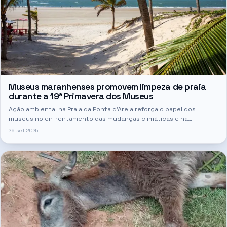
Museus maranhenses promovem limpeza de praia
durante a 19ª Primavera dos Museus
Ação ambiental na Praia da Ponta d’Areia reforça o papel dos
museus no enfrentamento das mudanças climáticas e na
promoção da sustentabilidade.
26 set 2025