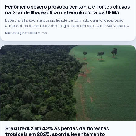
Fenômeno severo provoca ventania e fortes chuvas
na Grande Ilha, explica meteorologista da UEMA
Especialista aponta possibilidade de tornado ou microexplosão
atmosférica durante evento registrado em São Luís e São José de
Ribamar O forte evento climático registrado na última…
Maria Regina Telles
26 mai
Brasil reduz em 42% as perdas de florestas
tropicais em 2025, aponta levantamento