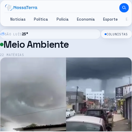
Pular para o conteúdo
Notícias
Política
Polícia
Economia
Esporte
Es
⛅
25
°
SÃO LUÍS
COLUNISTAS
Meio Ambiente
22
MATÉRIAS