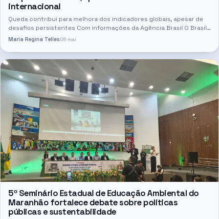
internacional
Queda contribui para melhora dos indicadores globais, apesar de
desafios persistentes Com informações da Agência Brasil O Brasil
registrou, em 2025, a perda de 1,6 milhão de hectares de…
Maria Regina Telles
05 mai
5º Seminário Estadual de Educação Ambiental do
Maranhão fortalece debate sobre políticas
públicas e sustentabilidade