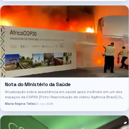
Nota do Ministério da Saúde
Atualização sobre assistência em saúde após incêndio em um dos
espaços da COP30 (Foto: Reprodução de vídeo/ Agência Brasil) O
Centro Integrado de Operações Conjuntas da Saúde (CIOCS)…
Maria Regina Telles
20 nov 2025