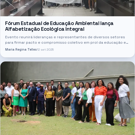
Fórum Estadual de Educação Ambiental lança
Alfabetização Ecológica Integral
Evento reunirá lideranças e representantes de diversos setores
para firmar pacto e compromisso coletivo em prol da educação e
restauração ambiental no Maranhão rumo à COP 30 O Fórum…
Maria Regina Telles
12 set 2025