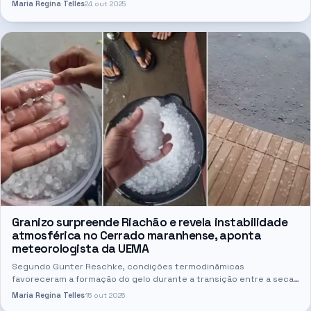
Maria Regina Telles
24 out 2025
Granizo surpreende Riachão e revela instabilidade
atmosférica no Cerrado maranhense, aponta
meteorologista da UEMA
Segundo Gunter Reschke, condições termodinâmicas
favoreceram a formação do gelo durante a transição entre a seca
e o período chuvoso; Inmet confirma padrão típico dessa época do
Maria Regina Telles
15 out 2025
ano…