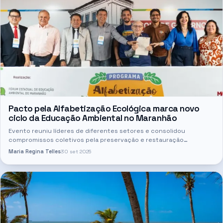
Pacto pela Alfabetização Ecológica marca novo
ciclo da Educação Ambiental no Maranhão
Evento reuniu líderes de diferentes setores e consolidou
compromissos coletivos pela preservação e restauração
ambiental O Lançamento do Pacto pela Alfabetização Ecológica
Maria Regina Telles
30 set 2025
Integral…