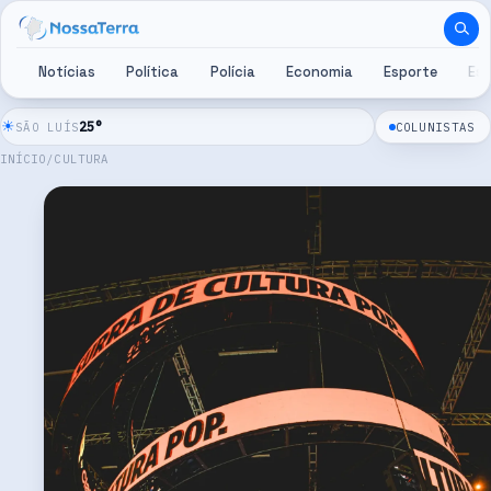
Pular para o conteúdo
Notícias
Política
Polícia
Economia
Esporte
Es
☀
25
°
SÃO LUÍS
COLUNISTAS
INÍCIO
/
CULTURA