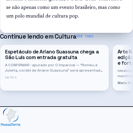
se não apenas como um evento brasileiro, mas como
um polo mundial de cultura pop.
Continue lendo em
Cultura
VER TUDO
Espetáculo de Ariano Suassuna chega a
Arte N
São Luís com entrada gratuita
edição
e fort
A CONFIRMAR · apurado por O Imparcial — “Romeu e
Julieta, cordel de Ariano Suassuna” será apresentado
Idealiza
nos dias 19 a 21 de agosto na UNINASSAU, com apoio
mestres 
há 10 h
da UNINASSAU e UNAMA
estudan
Maria Reg
mês, em