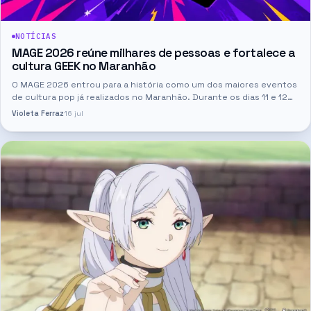
NOTÍCIAS
MAGE 2026 reúne milhares de pessoas e fortalece a
cultura GEEK no Maranhão
O MAGE 2026 entrou para a história como um dos maiores eventos
de cultura pop já realizados no Maranhão. Durante os dias 11 e 12
de julho, o Multicenter Sebrae recebeu mais de três mil…
Violeta Ferraz
16 jul