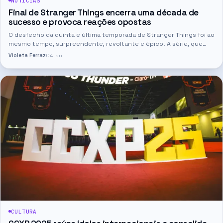
NOTÍCIAS
Final de Stranger Things encerra uma década de
sucesso e provoca reações opostas
O desfecho da quinta e última temporada de Stranger Things foi ao
mesmo tempo, surpreendente, revoltante e épico. A série, que
marcou uma geração ao longo de dez anos, chegou ao fim…
Violeta Ferraz
04 jan
CULTURA