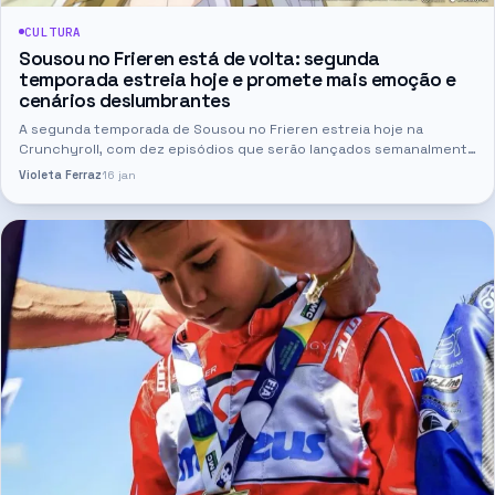
CULTURA
Sousou no Frieren está de volta: segunda
temporada estreia hoje e promete mais emoção e
cenários deslumbrantes
A segunda temporada de Sousou no Frieren estreia hoje na
Crunchyroll, com dez episódios que serão lançados semanalmente
às sextas-feiras. A nova fase da história continua acompanhando…
Violeta Ferraz
16 jan