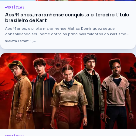
NOTÍCIAS
Aos 11 anos, maranhense conquista o terceiro título
brasileiro de Kart
Aos 11 anos, o piloto maranhense Matias Dominguez segue
consolidando seu nome entre os principais talentos do kartismo
nacional. Após decisão favorável no Superior Tribunal de Justiça…
Violeta Ferraz
16 jan