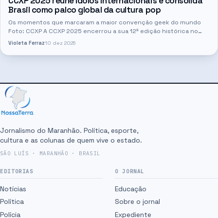
CCXP 2025 reúne ídolos internacionais e consolida
Brasil como palco global da cultura pop
Os momentos que marcaram a maior convenção geek do mundo
Foto: CCXP A CCXP 2025 encerrou a sua 12ª edição histórica no
São Paulo Expo, entre 4 e 7 de dezembro, reunindo algumas das
Violeta Ferraz
10 dez 2025
maiores…
Jornalismo do Maranhão. Política, esporte,
cultura e as colunas de quem vive o estado.
SÃO LUÍS · MARANHÃO · BRASIL
EDITORIAS
O JORNAL
Notícias
Educação
Política
Sobre o jornal
Polícia
Expediente