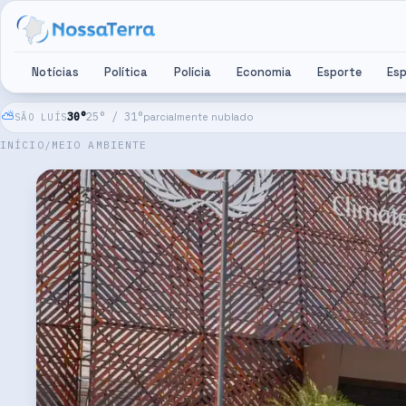
Pular para o conteúdo
Notícias
Política
Polícia
Economia
Esporte
Es
⛅
30
°
25
° /
31
°
SÃO LUÍS
parcialmente nublado
INÍCIO
/
MEIO AMBIENTE