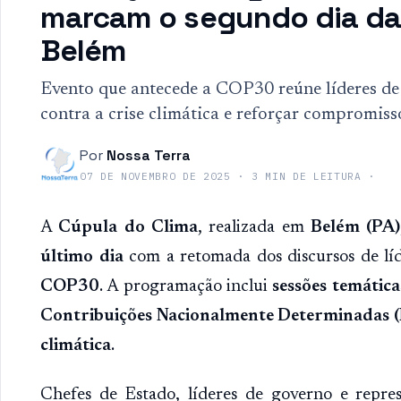
marcam o segundo dia da
Belém
Evento que antecede a COP30 reúne líderes de 
contra a crise climática e reforçar compromiss
Por
Nossa Terra
07 DE NOVEMBRO DE 2025
·
3
MIN DE LEITURA
·
A
Cúpula do Clima
, realizada em
Belém (PA)
último dia
com a retomada dos discursos de líde
COP30
. A programação inclui
sessões temática
Contribuições Nacionalmente Determinadas 
climática
.
Chefes de Estado, líderes de governo e repre