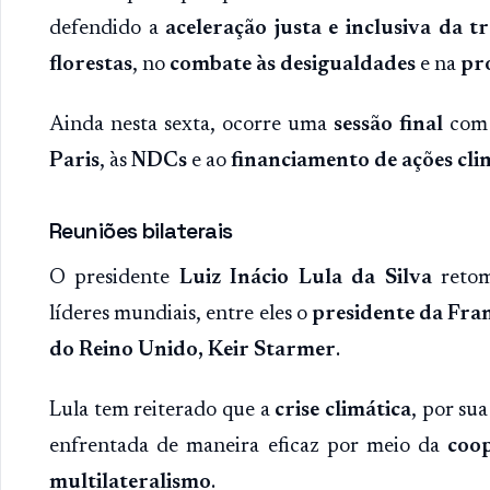
defendido a
aceleração justa e inclusiva da t
florestas
, no
combate às desigualdades
e na
pr
Ainda nesta sexta, ocorre uma
sessão final
com 
Paris
, às
NDCs
e ao
financiamento de ações cli
Reuniões bilaterais
O presidente
Luiz Inácio Lula da Silva
retom
líderes mundiais, entre eles o
presidente da Fr
do Reino Unido, Keir Starmer
.
Lula tem reiterado que a
crise climática
, por su
enfrentada de maneira eficaz por meio da
coop
multilateralismo
.