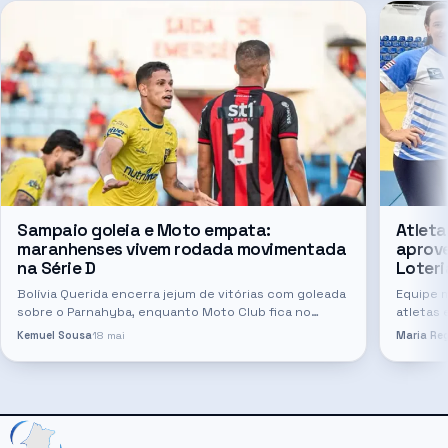
Sampaio goleia e Moto empata:
Atleta
maranhenses vivem rodada movimentada
aprov
na Série D
Loteri
Bolívia Querida encerra jejum de vitórias com goleada
Equipe 
sobre o Parnahyba, enquanto Moto Club fica no
atletas 
empate diante do IAPE
nacional
Kemuel Sousa
18 mai
Maria Reg
Visuais
destaq