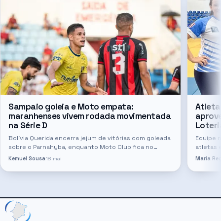
Sampaio goleia e Moto empata:
Atleta
maranhenses vivem rodada movimentada
aprov
na Série D
Loteri
Bolívia Querida encerra jejum de vitórias com goleada
Equipe 
sobre o Parnahyba, enquanto Moto Club fica no
atletas 
empate diante do IAPE
nacional
Kemuel Sousa
18 mai
Maria Reg
Visuais
destaq