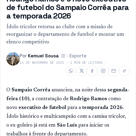
de futebol do Sampaio Corrêa para
a temporada 2026
Ídolo tricolor retorna ao clube com a missão de
reorganizar o departamento de futebol e montar um
elenco competitivo
Por
Kemuel Sousa
·
Esporte
11 DE NOVEMBRO DE 2025
·
1
MIN DE LEITURA
·
O
Sampaio Corrêa
anunciou, na noite dessa
segunda-
feira (10)
, a contratação de
Rodrigo Ramos
como
novo
executivo de futebol
para a
temporada 2026
.
Ídolo histórico e multicampeão com a camisa tricolor,
o ex-goleiro já está em
São Luís
para iniciar os
trabalhos à frente do departamento.