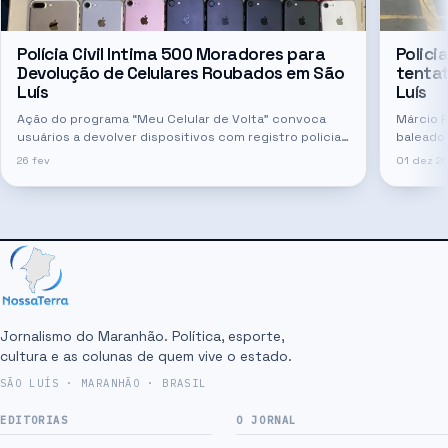
Polícia Civil Intima 500 Moradores para
Polici
Devolução de Celulares Roubados em São
tentat
Luís
Luís
Ação do programa “Meu Celular de Volta” convoca
Márcio R
usuários a devolver dispositivos com registro policial
baleado
e prestar esclarecimentos
da Aven
26 fev
01 dez 20
Jornalismo do Maranhão. Política, esporte,
cultura e as colunas de quem vive o estado.
SÃO LUÍS · MARANHÃO · BRASIL
EDITORIAS
O JORNAL