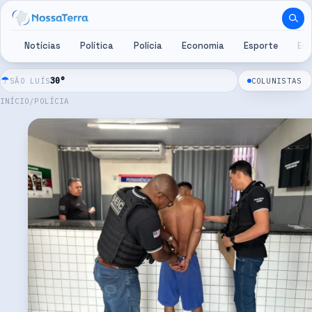
Pular para o conteúdo
Notícias
Política
Polícia
Economia
Esporte
Es
☂
30
°
SÃO LUÍS
COLUNISTAS
INÍCIO
/
POLÍCIA