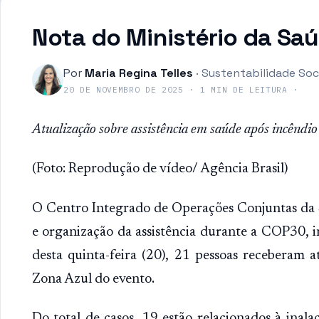
Nota do Ministério da Sa
Por
Maria Regina Telles
·
Sustentabilidade Soc
20 DE NOVEMBRO DE 2025
·
1
MIN DE LEITURA
·
Atualização sobre assistência em saúde após incênd
(Foto: Reprodução de vídeo/ Agência Brasil)
O Centro Integrado de Operações Conjuntas da 
e organização da assistência durante a COP30, 
desta quinta-feira (20), 21 pessoas receberam 
Zona Azul do evento.
Do total de casos, 19 estão relacionados à inala