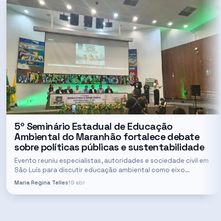
5º Seminário Estadual de Educação
Ambiental do Maranhão fortalece debate
sobre políticas públicas e sustentabilidade
Evento reuniu especialistas, autoridades e sociedade civil em
São Luís para discutir educação ambiental como eixo
estratégico diante das mudanças climáticas Autoridades,
Maria Regina Telles
19 abr
membros do Fórum…