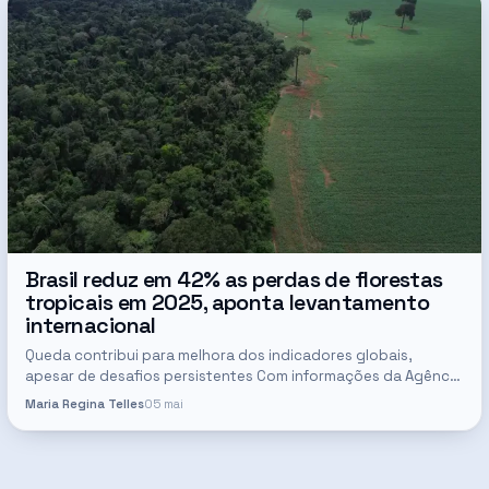
Brasil reduz em 42% as perdas de florestas
tropicais em 2025, aponta levantamento
internacional
Queda contribui para melhora dos indicadores globais,
apesar de desafios persistentes Com informações da Agência
Brasil O Brasil registrou, em 2025, a perda de 1,6 milhão de
Maria Regina Telles
05 mai
hectares de…