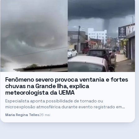
Fenômeno severo provoca ventania e fortes
chuvas na Grande Ilha, explica
meteorologista da UEMA
Especialista aponta possibilidade de tornado ou
microexplosão atmosférica durante evento registrado em
São Luís e São José de Ribamar O forte evento climático
Maria Regina Telles
26 mai
registrado na última…