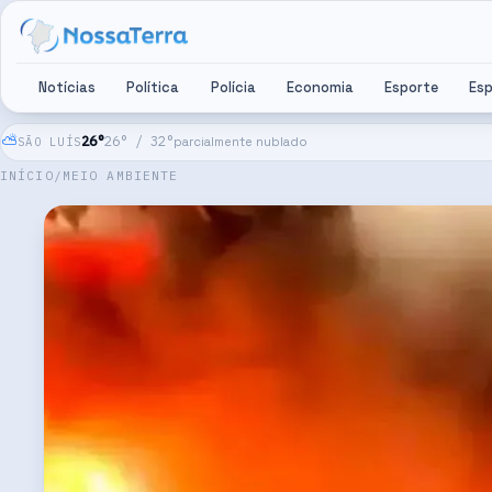
Pular para o conteúdo
Notícias
Política
Polícia
Economia
Esporte
Es
⛅
26
°
26
° /
32
°
SÃO LUÍS
parcialmente nublado
INÍCIO
/
MEIO AMBIENTE