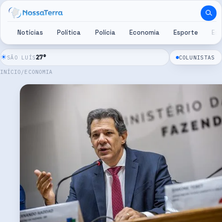
Pular para o conteúdo
Notícias
Política
Polícia
Economia
Esporte
Es
☀
27
°
SÃO LUÍS
COLUNISTAS
INÍCIO
/
ECONOMIA