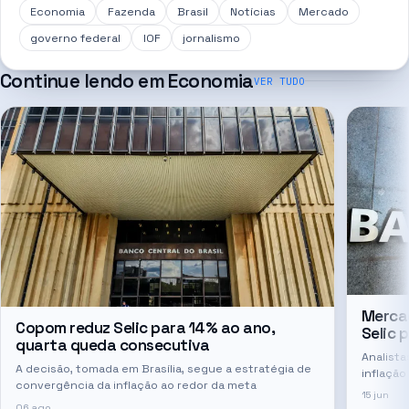
Economia
Fazenda
Brasil
Notícias
Mercado
governo federal
IOF
jornalismo
Continue lendo em
Economia
VER TUDO
Mercad
Copom reduz Selic para 14% ao ano,
Selic 
quarta queda consecutiva
Analist
A decisão, tomada em Brasília, segue a estratégia de
inflação
convergência da inflação ao redor da meta
tempo
15 jun
06 ago