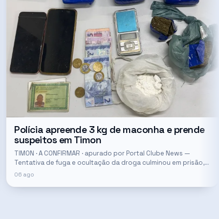
Polícia apreende 3 kg de maconha e prende
suspeitos em Timon
TIMON · A CONFIRMAR · apurado por Portal Clube News —
Tentativa de fuga e ocultação da droga culminou em prisão,
segundo o Portal Clube News.
06 ago