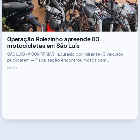
Operação Rolezinho apreende 80
motocicletas em São Luís
SÃO LUÍS · A CONFIRMAR · apurado por Imirante · 3 veículos
publicaram — Fiscalização encontrou motos com
escapamento adulterado, placas suprimidas e duas unidades
há 1 h
clonadas