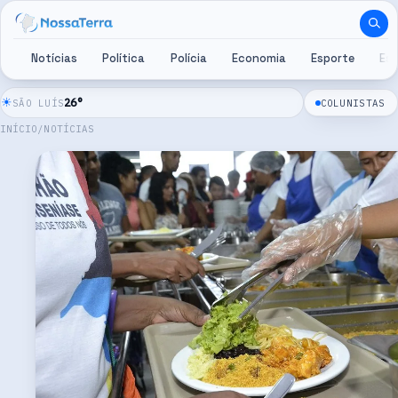
Pular para o conteúdo
Notícias
Política
Polícia
Economia
Esporte
Es
☀
26
°
SÃO LUÍS
COLUNISTAS
INÍCIO
/
NOTÍCIAS