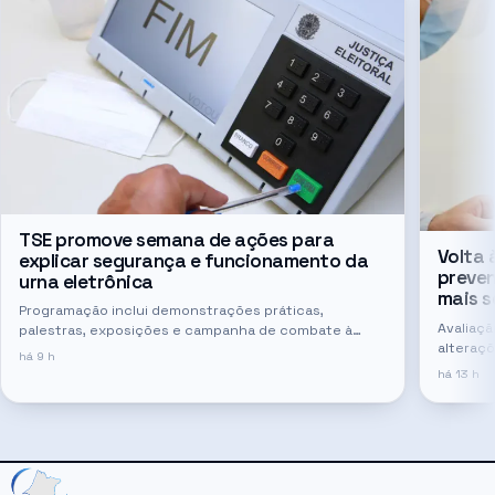
TSE promove semana de ações para
Volta 
explicar segurança e funcionamento da
preven
urna eletrônica
mais s
Programação inclui demonstrações práticas,
Avaliaç
palestras, exposições e campanha de combate à
alteraçõ
desinformação sobre o sistema de votação
há 9 h
necessá
há 13 h