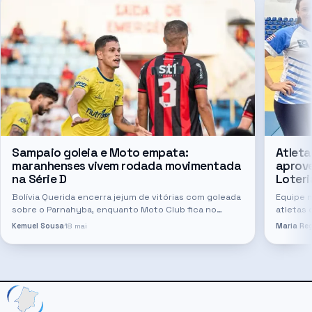
Sampaio goleia e Moto empata:
Atleta
maranhenses vivem rodada movimentada
aprov
na Série D
Loteri
Bolívia Querida encerra jejum de vitórias com goleada
Equipe 
sobre o Parnahyba, enquanto Moto Club fica no
atletas 
empate diante do IAPE
nacional
Kemuel Sousa
18 mai
Maria Reg
Visuais
destaq