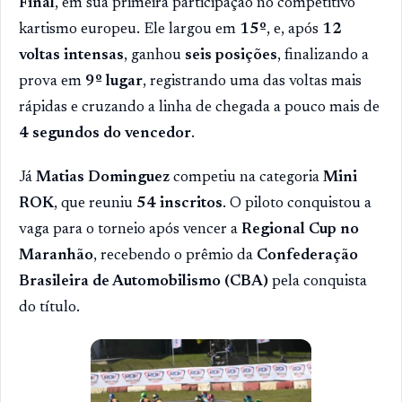
Final
, em sua primeira participação no competitivo
kartismo europeu. Ele largou em
15º
, e, após
12
voltas intensas
, ganhou
seis posições
, finalizando a
prova em
9º lugar
, registrando uma das voltas mais
rápidas e cruzando a linha de chegada a pouco mais de
4 segundos do vencedor
.
Já
Matias Dominguez
competiu na categoria
Mini
ROK
, que reuniu
54 inscritos
. O piloto conquistou a
vaga para o torneio após vencer a
Regional Cup no
Maranhão
, recebendo o prêmio da
Confederação
Brasileira de Automobilismo (CBA)
pela conquista
do título.