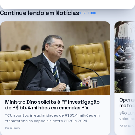
Continue lendo em
Notícias
VER TUDO
Opera
Ministro Dino solicita à PF investigação
motoci
de R$ 55,4 milhões em emendas Pix
SÃO LUÍS
TCU apontou irregularidades de R$55,4 milhões em
veículo
transferências especiais entre 2020 e 2024
com esc
há 55 min
há 42 min
duas un