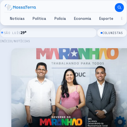
Pular para o conteúdo
Notícias
Política
Polícia
Economia
Esporte
Es
☀
29
°
SÃO LUÍS
COLUNISTAS
INÍCIO
/
NOTÍCIAS