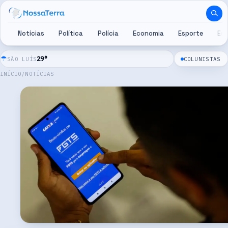
Pular para o conteúdo
Notícias
Política
Polícia
Economia
Esporte
Es
☂
29
°
SÃO LUÍS
COLUNISTAS
INÍCIO
/
NOTÍCIAS