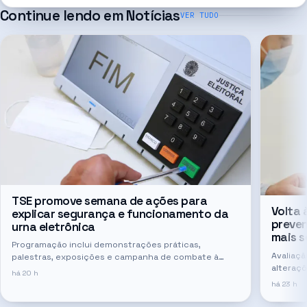
Continue lendo em
Notícias
VER TUDO
TSE promove semana de ações para
Volta 
explicar segurança e funcionamento da
preven
urna eletrônica
mais s
Programação inclui demonstrações práticas,
Avaliaç
palestras, exposições e campanha de combate à
alteraçõ
desinformação sobre o sistema de votação
há 20 h
necessá
há 23 h