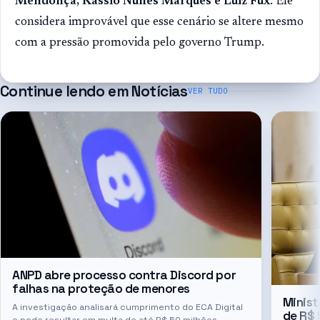
Mendonça, Kassio Nunes Marques e Luiz Fux
. Ele
considera improvável que esse cenário se altere mesmo
com a pressão promovida pelo governo Trump.
Continue lendo em
Notícias
VER TUDO
ANPD abre processo contra Discord por
falhas na proteção de menores
Minist
A investigação analisará cumprimento do ECA Digital
de R$ 