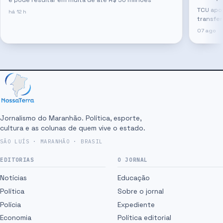
e pode resultar em multa de até R$ 50 milhões
TCU apon
há 12 h
transfer
07 ago
Jornalismo do Maranhão. Política, esporte,
cultura e as colunas de quem vive o estado.
SÃO LUÍS · MARANHÃO · BRASIL
EDITORIAS
O JORNAL
Notícias
Educação
Política
Sobre o jornal
Polícia
Expediente
Economia
Política editorial