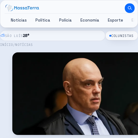
Pular para o conteúdo
Notícias
Política
Polícia
Economia
Esporte
Es
⛅
28
°
SÃO LUÍS
COLUNISTAS
INÍCIO
/
NOTÍCIAS