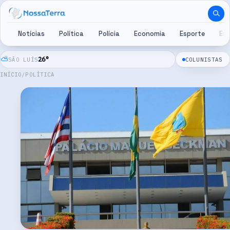
Pular para o conteúdo
Notícias
Política
Polícia
Economia
Esporte
Es
⛅
26
°
SÃO LUÍS
COLUNISTAS
INÍCIO
/
POLÍTICA