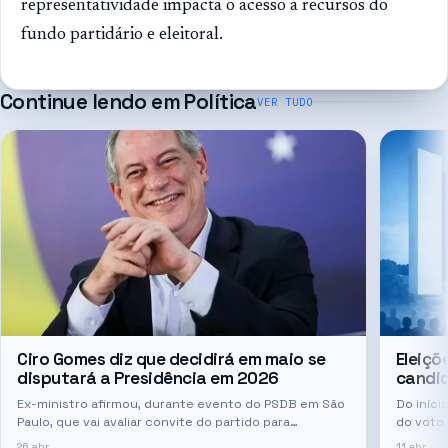
representatividade impacta o acesso a recursos do
fundo partidário e eleitoral.
Continue lendo em
Política
VER TUDO
Ciro Gomes diz que decidirá em maio se
Eleiçõ
disputará a Presidência em 2026
candid
Ex-ministro afirmou, durante evento do PSDB em São
Do iníci
Paulo, que vai avaliar convite do partido para
do voto
concorrer ao Palácio do Planalto ou ao governo do
quem po
26 abr
11 abr