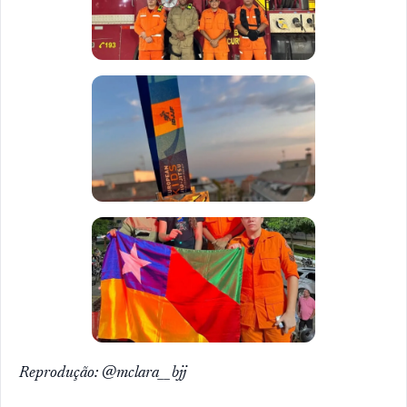
Reprodução: @mclara__bjj