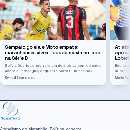
Sampaio goleia e Moto empata:
Atleta
maranhenses vivem rodada movimentada
aprov
na Série D
Loteri
Bolívia Querida encerra jejum de vitórias com goleada
Equipe 
sobre o Parnahyba, enquanto Moto Club fica no
atletas 
empate diante do IAPE
nacional
Kemuel Sousa
18 mai
Maria Reg
Visuais
destaq
Jornalismo do Maranhão. Política, esporte,