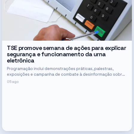
TSE promove semana de ações para explicar
segurança e funcionamento da urna
eletrônica
Programação inclui demonstrações práticas, palestras,
exposições e campanha de combate à desinformação sobre
o sistema de votação
05 ago