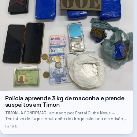
Polícia apreende 3 kg de maconha e prende
suspeitos em Timon
TIMON · A CONFIRMAR · apurado por Portal Clube News —
Tentativa de fuga e ocultação da droga culminou em prisão,
segundo o Portal Clube News.
há 19 h