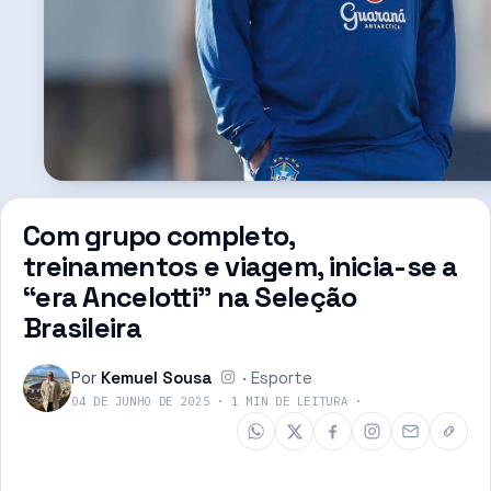
Com grupo completo,
treinamentos e viagem, inicia-se a
“era Ancelotti” na Seleção
Brasileira
Por
Kemuel Sousa
·
Esporte
04 DE JUNHO DE 2025
·
1
MIN DE LEITURA
·