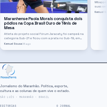
Mbappé, 
suas se
os semif
Kemuel S
Maranhense Paola Morais conquista dois
pódios na Copa Brasil Ouro de Tênis de
Mesa
Atleta do projeto social Fórum Jaracaty foi campeã na
categoria Sub-21 e ficou com a prata no Sub-19, em
competição realizada em Teresina
Kemuel Sousa
05 ago
Jornalismo do Maranhão. Política, esporte,
cultura e as colunas de quem vive o estado.
SÃO LUÍS · MARANHÃO · BRASIL
EDITORIAS
O JORNAL