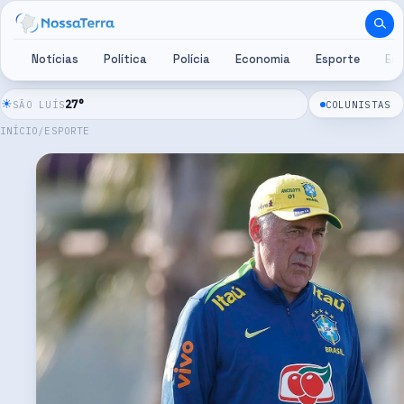
Pular para o conteúdo
Notícias
Política
Polícia
Economia
Esporte
Es
☀
27
°
SÃO LUÍS
COLUNISTAS
INÍCIO
/
ESPORTE