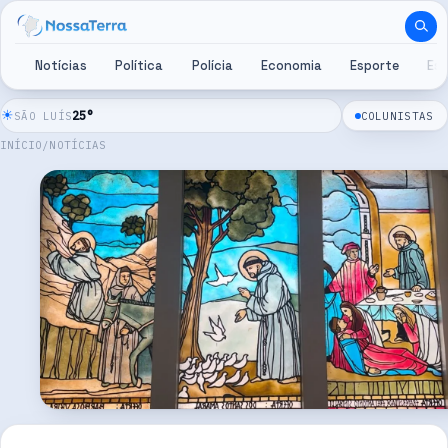
Pular para o conteúdo
Notícias
Política
Polícia
Economia
Esporte
Es
☀
25
°
SÃO LUÍS
COLUNISTAS
INÍCIO
/
NOTÍCIAS