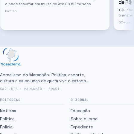
de R$ 
e pode resultar em multa de até R$ 50 milhões
TCU apon
há 10 h
transfer
07 ago
Jornalismo do Maranhão. Política, esporte,
cultura e as colunas de quem vive o estado.
SÃO LUÍS · MARANHÃO · BRASIL
EDITORIAS
O JORNAL
Notícias
Educação
Política
Sobre o jornal
Polícia
Expediente