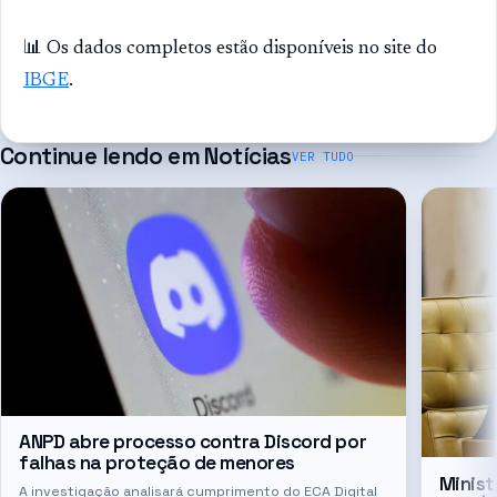
📊 Os dados completos estão disponíveis no site do
IBGE
.
Continue lendo em
Notícias
VER TUDO
ANPD abre processo contra Discord por
falhas na proteção de menores
Minist
A investigação analisará cumprimento do ECA Digital