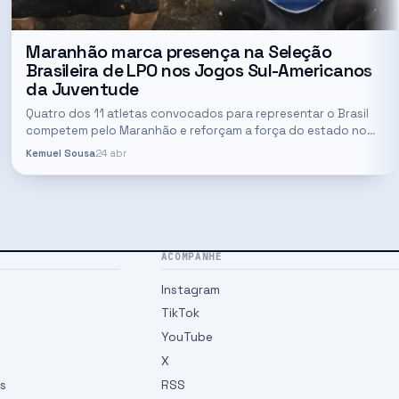
Maranhão marca presença na Seleção
Brasileira de LPO nos Jogos Sul-Americanos
da Juventude
Quatro dos 11 atletas convocados para representar o Brasil
competem pelo Maranhão e reforçam a força do estado no
cenário nacional do levantamento de peso olímpico.
Kemuel Sousa
24 abr
ACOMPANHE
Instagram
TikTok
YouTube
X
es
RSS