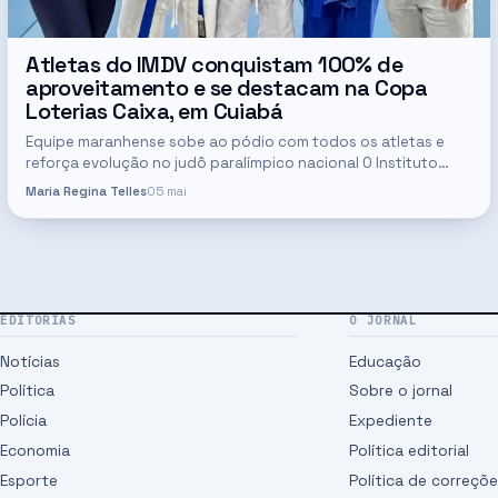
Atletas do IMDV conquistam 100% de
aproveitamento e se destacam na Copa
Loterias Caixa, em Cuiabá
Equipe maranhense sobe ao pódio com todos os atletas e
reforça evolução no judô paralímpico nacional O Instituto
Maranhense de Deficientes Visuais (IMDV) representou o
Maria Regina Telles
05 mai
Maranhão com destaque…
EDITORIAS
O JORNAL
Notícias
Educação
Política
Sobre o jornal
Polícia
Expediente
Economia
Política editorial
Esporte
Política de correçõ