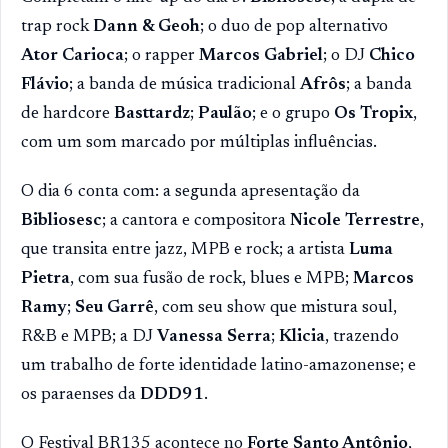
trap rock
Dann & Geoh
; o duo de pop alternativo
Ator Carioca
; o rapper
Marcos Gabriel
; o DJ
Chico
Flávio
; a banda de música tradicional
Afrôs
; a banda
de hardcore
Basttardz
;
Paulão
; e o grupo
Os Tropix
,
com um som marcado por múltiplas influências.
O dia 6 conta com: a segunda apresentação da
Bibliosesc
; a cantora e compositora
Nicole Terrestre
,
que transita entre jazz, MPB e rock; a artista
Luma
Pietra
, com sua fusão de rock, blues e MPB;
Marcos
Ramy
;
Seu Garrê
, com seu show que mistura soul,
R&B e MPB; a DJ
Vanessa Serra
;
Klicia
, trazendo
um trabalho de forte identidade latino-amazonense; e
os paraenses da
DDD91
.
O Festival BR135 acontece no
Forte Santo Antônio
,