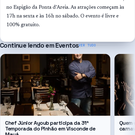
no Espigão da Ponta d’Areia. As atrações começam às
17h na sexta e às 16h no sábado. O evento é livre e
100% gratuito.
Continue lendo em
Eventos
VER TUDO
Chef Júnior Ayoub participa da 31ª
Quem d
Temporada do Pinhão em Visconde de
carna
Mauá