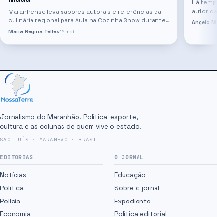
Há temp
autorida
Maranhense leva sabores autorais e referências da
dos even
culinária regional para Aula na Cozinha Show durante
Angelo Mo
municíp
a programação da 31ª Temporada do Pinhão, em
Maria Regina Telles
12 mai
Visconde de Mauá (RJ) A gastronomia…
Jornalismo do Maranhão. Política, esporte,
cultura e as colunas de quem vive o estado.
SÃO LUÍS · MARANHÃO · BRASIL
EDITORIAS
O JORNAL
Notícias
Educação
Política
Sobre o jornal
Polícia
Expediente
Economia
Política editorial