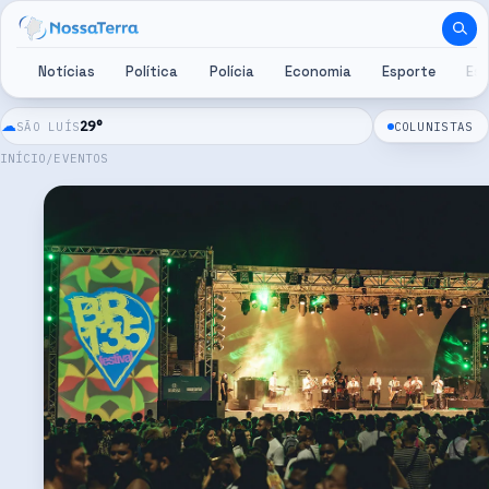
Pular para o conteúdo
Notícias
Política
Polícia
Economia
Esporte
Es
☁
29
°
SÃO LUÍS
COLUNISTAS
INÍCIO
/
EVENTOS