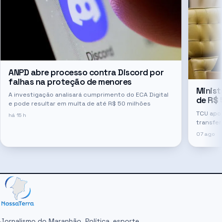
ANPD abre processo contra Discord por
falhas na proteção de menores
Minist
A investigação analisará cumprimento do ECA Digital
de R$ 
e pode resultar em multa de até R$ 50 milhões
TCU apon
há 15 h
transfer
07 ago
Jornalismo do Maranhão. Política, esporte,