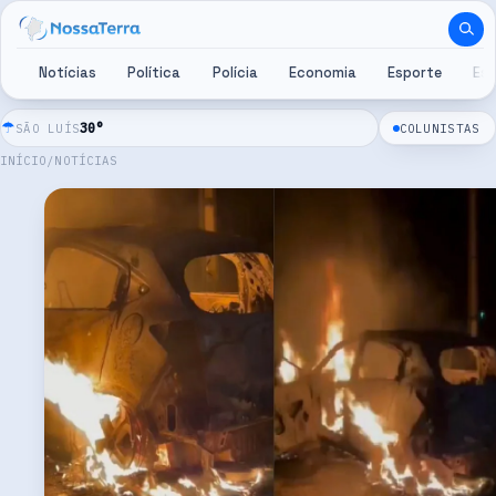
Pular para o conteúdo
Notícias
Política
Polícia
Economia
Esporte
Es
☂
30
°
SÃO LUÍS
COLUNISTAS
INÍCIO
/
NOTÍCIAS