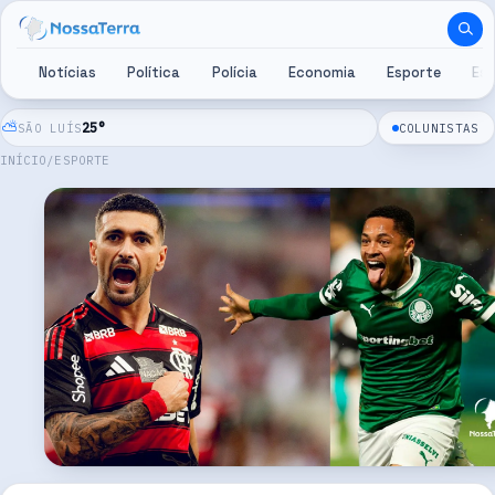
Pular para o conteúdo
Notícias
Política
Polícia
Economia
Esporte
Es
⛅
25
°
SÃO LUÍS
COLUNISTAS
INÍCIO
/
ESPORTE