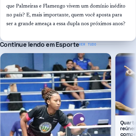
que Palmeiras e Flamengo vivem um domínio inédito
no país? E, mais importante, quem você aposta para
ser a grande ameaça a essa dupla nos próximos anos?
Continue lendo em
Esporte
VER TUDO
Quarta
reúnem
compe