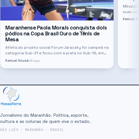
Mbappé, 
suas se
os semif
Kemuel S
Maranhense Paola Morais conquista dois
pódios na Copa Brasil Ouro de Tênis de
Mesa
Atleta do projeto social Fórum Jaracaty foi campeã na
categoria Sub-21 e ficou com a prata no Sub-19, em
competição realizada em Teresina
Kemuel Sousa
05 ago
Jornalismo do Maranhão. Política, esporte,
cultura e as colunas de quem vive o estado.
SÃO LUÍS · MARANHÃO · BRASIL